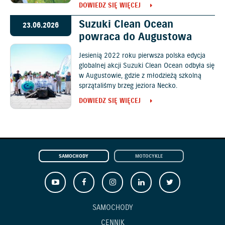
DOWIEDZ SIĘ WIĘCEJ
Suzuki Clean Ocean
23.06.2026
powraca do Augustowa
Jesienią 2022 roku pierwsza polska edycja
globalnej akcji Suzuki Clean Ocean odbyła się
w Augustowie, gdzie z młodzieżą szkolną
sprzątaliśmy brzeg jeziora Necko.
DOWIEDZ SIĘ WIĘCEJ
SAMOCHODY
MOTOCYKLE
SAMOCHODY
CENNIK