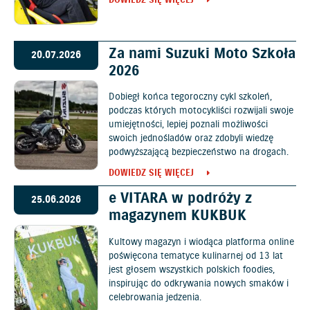
DOWIEDZ SIĘ WIĘCEJ
Za nami Suzuki Moto Szkoła
20.07.2026
2026
Dobiegł końca tegoroczny cykl szkoleń,
podczas których motocykliści rozwijali swoje
umiejętności, lepiej poznali możliwości
swoich jednośladów oraz zdobyli wiedzę
podwyższającą bezpieczeństwo na drogach.
DOWIEDZ SIĘ WIĘCEJ
e VITARA w podróży z
25.06.2026
magazynem KUKBUK
Kultowy magazyn i wiodąca platforma online
poświęcona tematyce kulinarnej od 13 lat
jest głosem wszystkich polskich foodies,
inspirując do odkrywania nowych smaków i
celebrowania jedzenia.