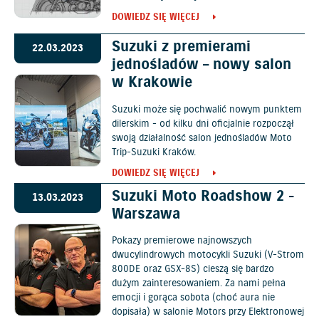
DOWIEDZ SIĘ WIĘCEJ
Suzuki z premierami
22.03.2023
jednośladów – nowy salon
w Krakowie
Suzuki może się pochwalić nowym punktem
dilerskim - od kilku dni oficjalnie rozpoczął
swoją działalność salon jednośladów Moto
Trip-Suzuki Kraków.
DOWIEDZ SIĘ WIĘCEJ
Suzuki Moto Roadshow 2 -
13.03.2023
Warszawa
Pokazy premierowe najnowszych
dwucylindrowych motocykli Suzuki (V-Strom
800DE oraz GSX-8S) cieszą się bardzo
dużym zainteresowaniem. Za nami pełna
emocji i gorąca sobota (choć aura nie
dopisała) w salonie Motors przy Elektronowej