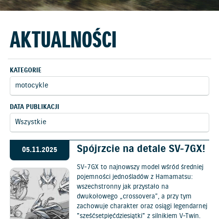
AKTUALNOŚCI
KATEGORIE
DATA PUBLIKACJI
Spójrzcie na detale SV-7GX!
05.11.2025
SV-7GX to najnowszy model wśród średniej
pojemności jednośladów z Hamamatsu:
wszechstronny jak przystało na
dwukołowego „crossovera”, a przy tym
zachowuje charakter oraz osiągi legendarnej
"sześćsetpięćdziesiątki" z silnikiem V-Twin.