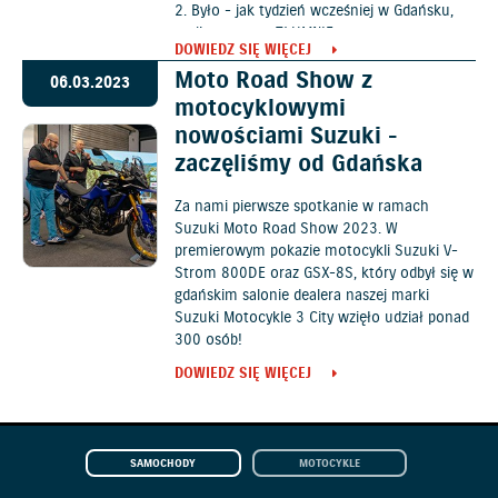
2. Było - jak tydzień wcześniej w Gdańsku,
czyli po prostu TŁUMNIE.
DOWIEDZ SIĘ WIĘCEJ
Moto Road Show z
06.03.2023
motocyklowymi
nowościami Suzuki -
zaczęliśmy od Gdańska
Za nami pierwsze spotkanie w ramach
Suzuki Moto Road Show 2023. W
premierowym pokazie motocykli Suzuki V-
Strom 800DE oraz GSX-8S, który odbył się w
gdańskim salonie dealera naszej marki
Suzuki Motocykle 3 City wzięło udział ponad
300 osób!
DOWIEDZ SIĘ WIĘCEJ
SAMOCHODY
MOTOCYKLE