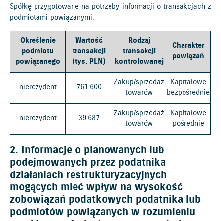
Spółkę przygotowane na potrzeby informacji o transakcjach z
podmiotami powiązanymi.
Określenie
Wartość
Rodzaj
Charakter
podmiotu
transakcji
transakcji
powiązań
powiązanego
(tys. PLN)
kontrolowanej
Zakup/sprzedaż
Kapitałowe
nierezydent
761.600
towarów
bezpośrednie
Zakup/sprzedaż
Kapitałowe
nierezydent
39.687
towarów
pośrednie
2. Informacje o planowanych lub
podejmowanych przez podatnika
działaniach restrukturyzacyjnych
mogących mieć wpływ na wysokość
zobowiązań podatkowych podatnika lub
podmiotów powiązanych w rozumieniu