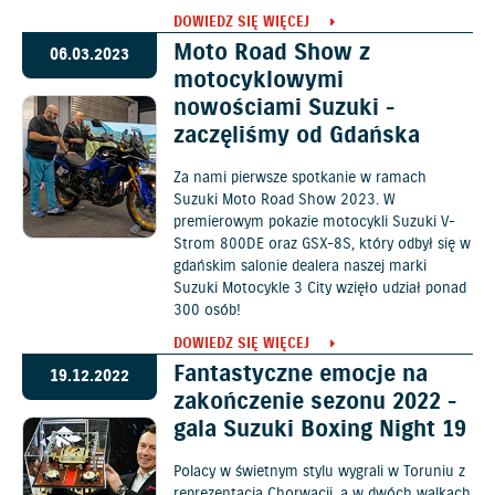
DOWIEDZ SIĘ WIĘCEJ
Moto Road Show z
06.03.2023
motocyklowymi
nowościami Suzuki -
zaczęliśmy od Gdańska
Za nami pierwsze spotkanie w ramach
Suzuki Moto Road Show 2023. W
premierowym pokazie motocykli Suzuki V-
Strom 800DE oraz GSX-8S, który odbył się w
gdańskim salonie dealera naszej marki
Suzuki Motocykle 3 City wzięło udział ponad
300 osób!
DOWIEDZ SIĘ WIĘCEJ
Fantastyczne emocje na
19.12.2022
zakończenie sezonu 2022 -
gala Suzuki Boxing Night 19
Polacy w świetnym stylu wygrali w Toruniu z
reprezentacją Chorwacji, a w dwóch walkach