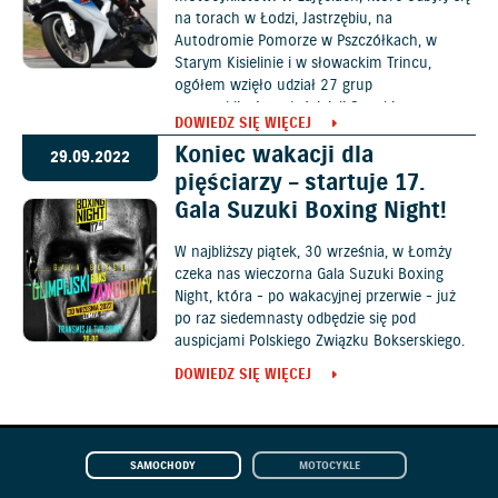
na torach w Łodzi, Jastrzębiu, na
Autodromie Pomorze w Pszczółkach, w
Starym Kisielinie i w słowackim Trincu,
ogółem wzięło udział 27 grup
motocyklistów-właścicieli Suzuki.
DOWIEDZ SIĘ WIĘCEJ
Koniec wakacji dla
29.09.2022
pięściarzy – startuje 17.
Gala Suzuki Boxing Night!
W najbliższy piątek, 30 września, w Łomży
czeka nas wieczorna Gala Suzuki Boxing
Night, która - po wakacyjnej przerwie - już
po raz siedemnasty odbędzie się pod
auspicjami Polskiego Związku Bokserskiego.
DOWIEDZ SIĘ WIĘCEJ
SAMOCHODY
MOTOCYKLE