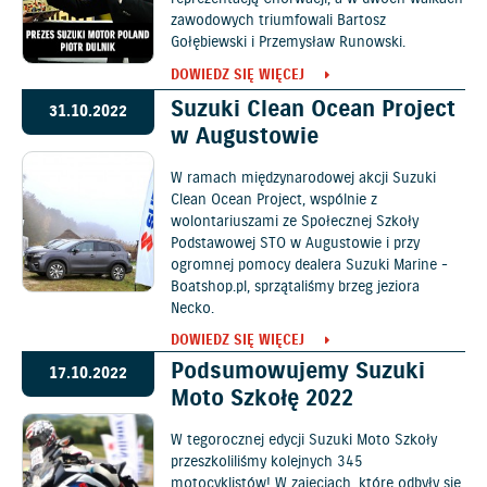
zawodowych triumfowali Bartosz
Gołębiewski i Przemysław Runowski.
DOWIEDZ SIĘ WIĘCEJ
Suzuki Clean Ocean Project
31.10.2022
w Augustowie
W ramach międzynarodowej akcji Suzuki
Clean Ocean Project, wspólnie z
wolontariuszami ze Społecznej Szkoły
Podstawowej STO w Augustowie i przy
ogromnej pomocy dealera Suzuki Marine -
Boatshop.pl, sprzątaliśmy brzeg jeziora
Necko.
DOWIEDZ SIĘ WIĘCEJ
Podsumowujemy Suzuki
17.10.2022
Moto Szkołę 2022
W tegorocznej edycji Suzuki Moto Szkoły
przeszkoliliśmy kolejnych 345
motocyklistów! W zajęciach, które odbyły się