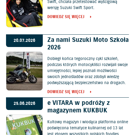
Swift, chciała przetestować wyścigową
wersję Suzuki Swift Sport.
DOWIEDZ SIĘ WIĘCEJ
Za nami Suzuki Moto Szkoła
20.07.2026
2026
Dobiegł końca tegoroczny cykl szkoleń,
podczas których motocykliści rozwijali swoje
umiejętności, lepiej poznali możliwości
swoich jednośladów oraz zdobyli wiedzę
podwyższającą bezpieczeństwo na drogach.
DOWIEDZ SIĘ WIĘCEJ
e VITARA w podróży z
25.06.2026
magazynem KUKBUK
Kultowy magazyn i wiodąca platforma online
poświęcona tematyce kulinarnej od 13 lat
jest głosem wszystkich polskich foodies,