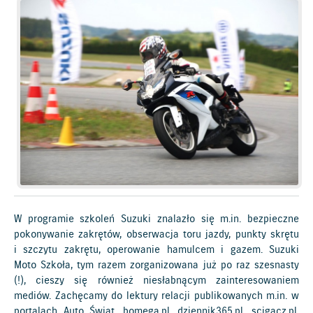
W programie szkoleń Suzuki znalazło się m.in. bezpieczne
pokonywanie zakrętów, obserwacja toru jazdy, punkty skrętu
i szczytu zakrętu, operowanie hamulcem i gazem. Suzuki
Moto Szkoła, tym razem zorganizowana już po raz szesnasty
(!), cieszy się również niesłabnącym zainteresowaniem
mediów. Zachęcamy do lektury relacji publikowanych m.in. w
portalach Auto Świat, bomega.pl, dziennik365.pl, scigacz.pl,