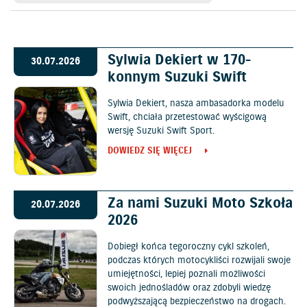
Sylwia Dekiert w 170-
30.07.2026
konnym Suzuki Swift
Sylwia Dekiert, nasza ambasadorka modelu
Swift, chciała przetestować wyścigową
wersję Suzuki Swift Sport.
DOWIEDZ SIĘ WIĘCEJ
Za nami Suzuki Moto Szkoła
20.07.2026
2026
Dobiegł końca tegoroczny cykl szkoleń,
podczas których motocykliści rozwijali swoje
umiejętności, lepiej poznali możliwości
swoich jednośladów oraz zdobyli wiedzę
podwyższającą bezpieczeństwo na drogach.