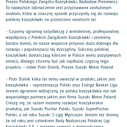
Prezes Polskiego Związku Koszykówki, Radosław Piesiewicz.
To najwyższe odznaczenie jest przyznawane zasłużonym
osobom, które w znaczny sposób przyczyniły się do rozwoju
polskiej koszykówki na przestrzeni ostatnich lat.
- Czujemy ogromną satysfakcję z wieloletniej, profesjonalnej
współpracy z Polskim Związkiem Koszykówki i jesteśmy
bardzo dumni, że nasze wsparcie przynosi dużo dobrego dla
rozwoju i popularyzacji tej dyscypliny. Sukcesy polskiej
koszykówki dostarczają kibicom w Polsce wielu pozytywnych
emocji, dlatego chcemy być jak najdłużej częścią tego
projektu. – mówi Piotr Dulnik, Prezes Suzuki Motor Poland.
- Piotr Dulnik kilka lat temu uwierzył w produkt, jakim jest
koszykówka - reprezentacja Polski oraz Energa Basket Liga.
Jestem ogromnie wdzięczny, że polska koszykówka ma tak
wspaniałego partnera jakim jest firma Suzuki Motor Poland.
Cieszę się, że razem możemy rozwijać koszykarskie
produkty, jak Suzuki Puchar Polski, Suzuki SuperPuchar
Polski, a od roku Suzuki 1 Ligę Mężczyzn. Jestem też dumny,
że od roku jest członkiem Rady Nadzorczej Polskiej Ligi