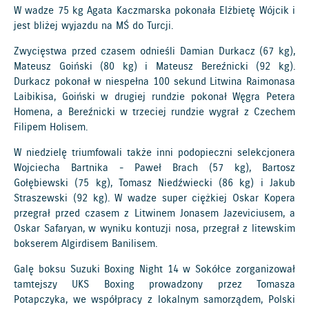
W wadze 75 kg Agata Kaczmarska pokonała Elżbietę Wójcik i
jest bliżej wyjazdu na MŚ do Turcji.
Zwycięstwa przed czasem odnieśli Damian Durkacz (67 kg),
Mateusz Goiński (80 kg) i Mateusz Bereźnicki (92 kg).
Durkacz pokonał w niespełna 100 sekund Litwina Raimonasa
Laibikisa, Goiński w drugiej rundzie pokonał Węgra Petera
Homena, a Bereźnicki w trzeciej rundzie wygrał z Czechem
Filipem Holisem.
W niedzielę triumfowali także inni podopieczni selekcjonera
Wojciecha Bartnika - Paweł Brach (57 kg), Bartosz
Gołębiewski (75 kg), Tomasz Niedźwiecki (86 kg) i Jakub
Straszewski (92 kg). W wadze super ciężkiej Oskar Kopera
przegrał przed czasem z Litwinem Jonasem Jazeviciusem, a
Oskar Safaryan, w wyniku kontuzji nosa, przegrał z litewskim
bokserem Algirdisem Banilisem.
Galę boksu Suzuki Boxing Night 14 w Sokółce zorganizował
tamtejszy UKS Boxing prowadzony przez Tomasza
Potapczyka, we współpracy z lokalnym samorządem, Polski