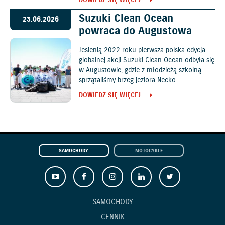
DOWIEDZ SIĘ WIĘCEJ
Suzuki Clean Ocean
23.06.2026
powraca do Augustowa
Jesienią 2022 roku pierwsza polska edycja
globalnej akcji Suzuki Clean Ocean odbyła się
w Augustowie, gdzie z młodzieżą szkolną
sprzątaliśmy brzeg jeziora Necko.
DOWIEDZ SIĘ WIĘCEJ
SAMOCHODY
MOTOCYKLE
SAMOCHODY
CENNIK