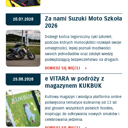
Za nami Suzuki Moto Szkoła
20.07.2026
2026
Dobiegł końca tegoroczny cykl szkoleń,
podczas których motocykliści rozwijali swoje
umiejętności, lepiej poznali możliwości
swoich jednośladów oraz zdobyli wiedzę
podwyższającą bezpieczeństwo na drogach.
DOWIEDZ SIĘ WIĘCEJ
e VITARA w podróży z
25.06.2026
magazynem KUKBUK
Kultowy magazyn i wiodąca platforma online
poświęcona tematyce kulinarnej od 13 lat
jest głosem wszystkich polskich foodies,
inspirując do odkrywania nowych smaków i
celebrowania jedzenia.