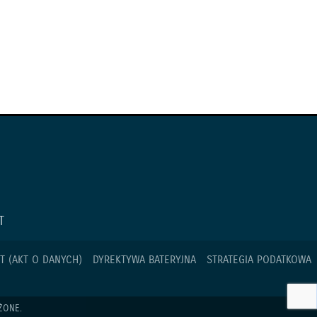
T
T (AKT O DANYCH)
DYREKTYWA BATERYJNA
STRATEGIA PODATKOWA
ŻONE.