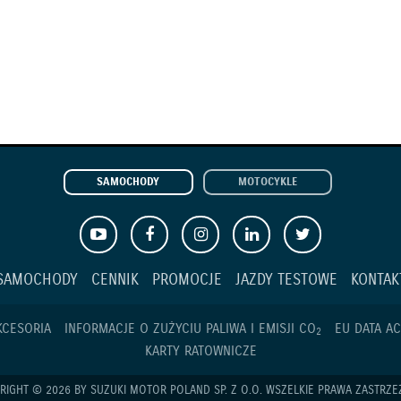
SAMOCHODY
MOTOCYKLE
SAMOCHODY
CENNIK
PROMOCJE
JAZDY TESTOWE
KONTAK
KCESORIA
INFORMACJE O ZUŻYCIU PALIWA I EMISJI CO
EU DATA AC
2
KARTY RATOWNICZE
RIGHT © 2026 BY SUZUKI MOTOR POLAND SP. Z O.O. WSZELKIE PRAWA ZASTRZE