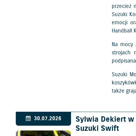
przecież 
Suzuki Ko
emocji or
Handball K
Na mocy z
strojach 
podpisana
Suzuki Mo
koszykówk
także graj
Sylwia Dekiert 
30.07.2026
Suzuki Swift