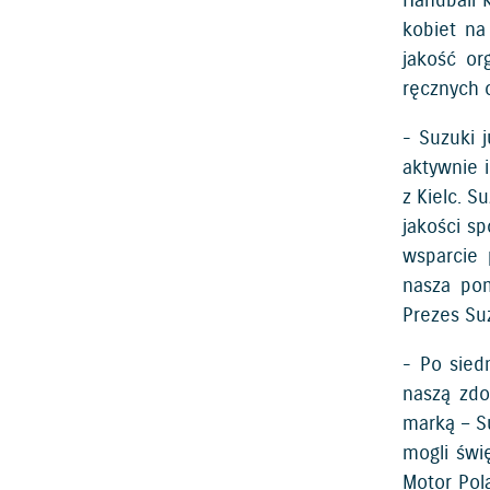
Handball K
kobiet na
jakość or
ręcznych 
- Suzuki 
aktywnie 
z Kielc. 
jakości s
wsparcie 
nasza pom
Prezes Su
- Po sied
naszą zdo
marką – S
mogli świ
Motor Pol