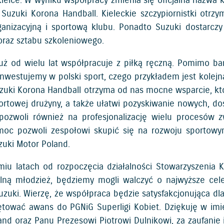
ielce. W wyniku współpracy zmienia się oficjalna nazwa k
 Suzuki Korona Handball. Kieleckie szczypiornistki otr
ganizacyjną i sportową klubu. Ponadto Suzuki dostarczy
oraz sztabu szkoleniowego.
już od wielu lat współpracuje z piłką ręczną. Pomimo 
inwestujemy w polski sport, czego przykładem jest kolejn
Suzuki Korona Handball otrzyma od nas mocne wsparcie, kt
portowej drużyny, a także ułatwi pozyskiwanie nowych, 
pozwoli również na profesjonalizację wielu procesów 
oc pozwoli zespołowi skupić się na rozwoju sportowym
zuki Motor Poland.
miu latach od rozpoczęcia działalności Stowarzyszenia
lną młodzież, będziemy mogli walczyć o najwyższe cele
uzuki. Wierzę, że współpraca będzie satysfakcjonująca d
ętować awans do PGNiG Superligi Kobiet. Dziękuję w imi
and oraz Panu Prezesowi Piotrowi Dulnikowi, za zaufani