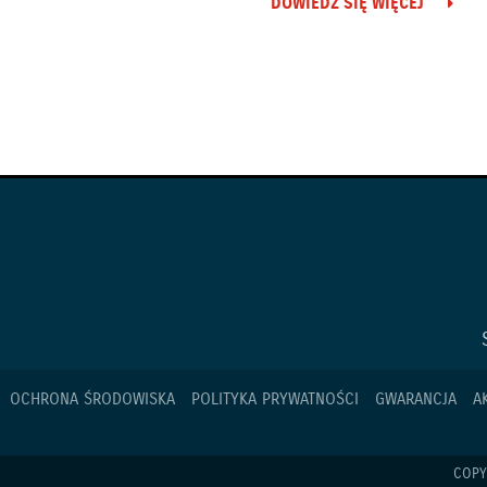
DOWIEDZ SIĘ WIĘCEJ
OCHRONA ŚRODOWISKA
POLITYKA PRYWATNOŚCI
GWARANCJA
A
COPY