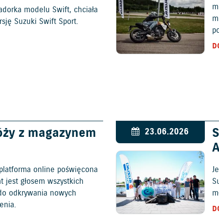
mo
adorka modelu Swift, chciała
m
ję Suzuki Swift Sport.
p
D
óży z magazynem
S
23.06.2026
platforma online poświęcona
Je
at jest głosem wszystkich
S
c do odkrywania nowych
mł
enia.
D