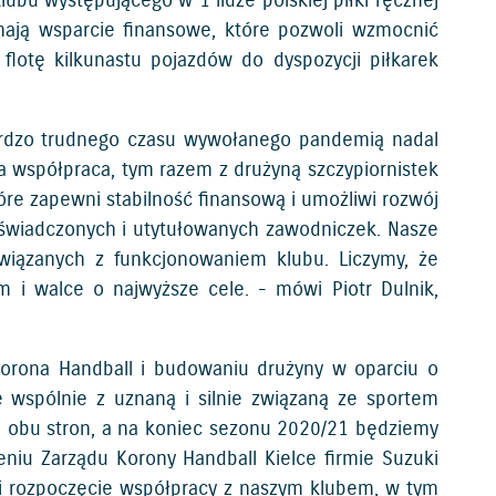
lubu występującego w 1 lidze polskiej piłki ręcznej
zymają wsparcie finansowe, które pozwoli wzmocnić
 flotę kilkunastu pojazdów do dyspozycji piłkarek
bardzo trudnego czasu wywołanego pandemią nadal
a współpraca, tym razem z drużyną szczypiornistek
óre zapewni stabilność finansową i umożliwi rozwój
doświadczonych i utytułowanych zawodniczek. Nasze
związanych z funkcjonowaniem klubu. Liczymy, że
 i walce o najwyższe cele. - mówi Piotr Dulnik,
 Korona Handball i budowaniu drużyny w oparciu o
 wspólnie z uznaną i silnie związaną ze sportem
la obu stron, a na koniec sezonu 2020/21 będziemy
eniu Zarządu Korony Handball Kielce firmie Suzuki
e i rozpoczęcie współpracy z naszym klubem, w tym