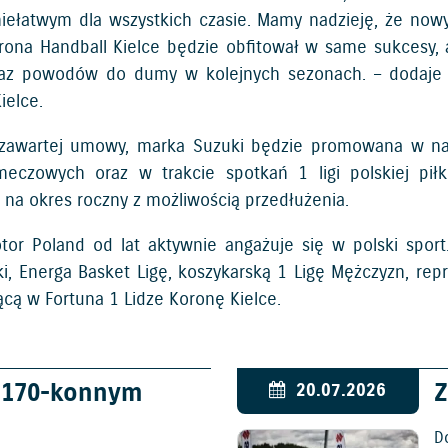
niełatwym dla wszystkich czasie. Mamy nadzieję, że now
rona Handball Kielce będzie obfitował w same sukcesy, 
az powodów do dumy w kolejnych sezonach. – dodaje M
ielce.
awartej umowy, marka Suzuki będzie promowana w nazwi
meczowych oraz w trakcie spotkań 1 ligi polskiej pił
 na okres roczny z możliwością przedłużenia.
tor Poland od lat aktywnie angażuje się w polski sport.
i, Energa Basket Ligę, koszykarską 1 Ligę Mężczyzn, repr
ącą w Fortuna 1 Lidze Koronę Kielce.
w 170-konnym
Z
20.07.2026
D