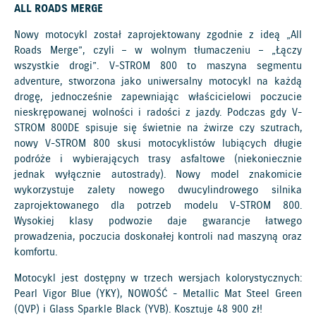
ALL ROADS MERGE
Nowy motocykl został zaprojektowany zgodnie z ideą „All
Roads Merge”, czyli – w wolnym tłumaczeniu – „Łączy
wszystkie drogi”. V-STROM 800 to maszyna segmentu
adventure, stworzona jako uniwersalny motocykl na każdą
drogę, jednocześnie zapewniając właścicielowi poczucie
nieskrępowanej wolności i radości z jazdy. Podczas gdy V-
STROM 800DE spisuje się świetnie na żwirze czy szutrach,
nowy V-STROM 800 skusi motocyklistów lubiących długie
podróże i wybierających trasy asfaltowe (niekoniecznie
jednak wyłącznie autostrady). Nowy model znakomicie
wykorzystuje zalety nowego dwucylindrowego silnika
zaprojektowanego dla potrzeb modelu V-STROM 800.
Wysokiej klasy podwozie daje gwarancje łatwego
prowadzenia, poczucia doskonałej kontroli nad maszyną oraz
komfortu.
Motocykl jest dostępny w trzech wersjach kolorystycznych:
Pearl Vigor Blue (YKY), NOWOŚĆ - Metallic Mat Steel Green
(QVP) i Glass Sparkle Black (YVB). Kosztuje 48 900 zł!