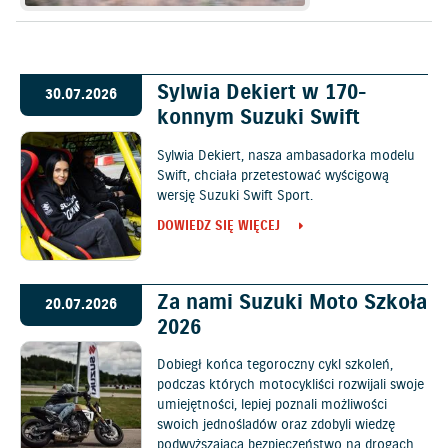
Sylwia Dekiert w 170-
30.07.2026
konnym Suzuki Swift
Sylwia Dekiert, nasza ambasadorka modelu
Swift, chciała przetestować wyścigową
wersję Suzuki Swift Sport.
DOWIEDZ SIĘ WIĘCEJ
Za nami Suzuki Moto Szkoła
20.07.2026
2026
Dobiegł końca tegoroczny cykl szkoleń,
podczas których motocykliści rozwijali swoje
umiejętności, lepiej poznali możliwości
swoich jednośladów oraz zdobyli wiedzę
podwyższającą bezpieczeństwo na drogach.