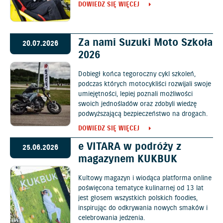
DOWIEDZ SIĘ WIĘCEJ
Za nami Suzuki Moto Szkoła
20.07.2026
2026
Dobiegł końca tegoroczny cykl szkoleń,
podczas których motocykliści rozwijali swoje
umiejętności, lepiej poznali możliwości
swoich jednośladów oraz zdobyli wiedzę
podwyższającą bezpieczeństwo na drogach.
DOWIEDZ SIĘ WIĘCEJ
e VITARA w podróży z
25.06.2026
magazynem KUKBUK
Kultowy magazyn i wiodąca platforma online
poświęcona tematyce kulinarnej od 13 lat
jest głosem wszystkich polskich foodies,
inspirując do odkrywania nowych smaków i
celebrowania jedzenia.