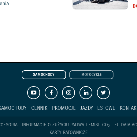
enia.
D
SAMOCHODY
MOTOCYKLE
SAMOCHODY
CENNIK
PROMOCJE
JAZDY TESTOWE
KONTAK
KCESORIA
INFORMACJE O ZUŻYCIU PALIWA I EMISJI CO
EU DATA AC
2
KARTY RATOWNICZE