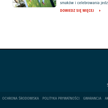
smaków i celebrowania jedz
DOWIEDZ SIĘ WIĘCEJ
OCHRONA ŚRODOWISKA
POLITYKA PRYWATNOŚCI
GWARANCJA
A