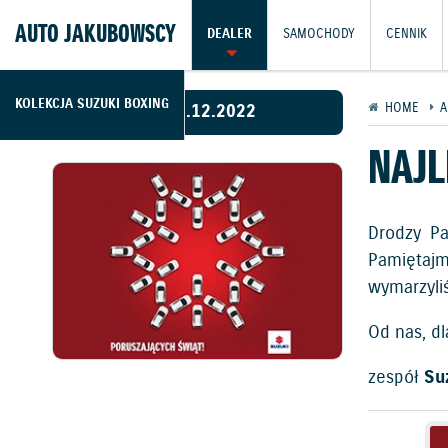
AUTO JAKUBOWSCY
DEALER
SAMOCHODY
CENNIK
KOLEKCJA SUZUKI BOXING
23.12.2022
HOME
A
NAJL
Drodzy Pa
Pamiętajm
wymarzyliś
Od nas, d
zespół
Su