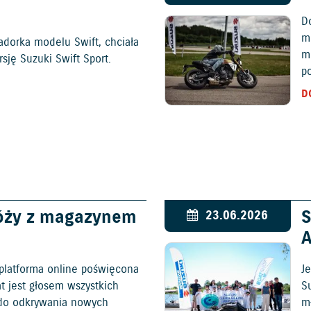
D
mo
adorka modelu Swift, chciała
m
ję Suzuki Swift Sport.
p
D
óży z magazynem
S
23.06.2026
platforma online poświęcona
Je
at jest głosem wszystkich
S
c do odkrywania nowych
mł