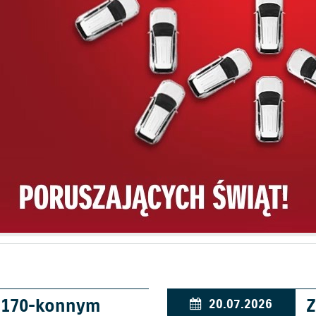
w 170-konnym
Z
20.07.2026