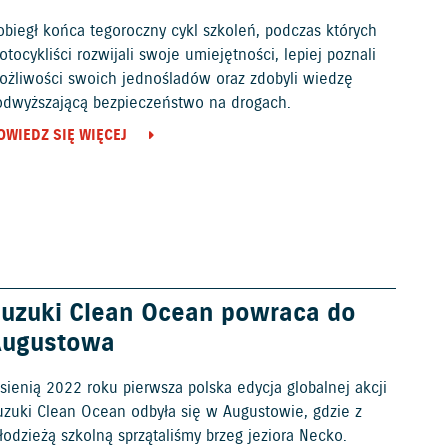
obiegł końca tegoroczny cykl szkoleń, podczas których
tocykliści rozwijali swoje umiejętności, lepiej poznali
ożliwości swoich jednośladów oraz zdobyli wiedzę
odwyższającą bezpieczeństwo na drogach.
OWIEDZ SIĘ WIĘCEJ
uzuki Clean Ocean powraca do
Augustowa
sienią 2022 roku pierwsza polska edycja globalnej akcji
uzuki Clean Ocean odbyła się w Augustowie, gdzie z
odzieżą szkolną sprzątaliśmy brzeg jeziora Necko.