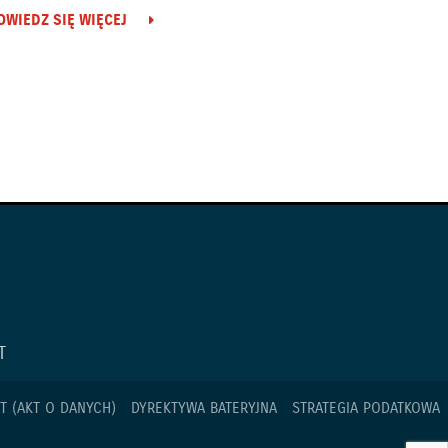
OWIEDZ SIĘ WIĘCEJ
T
T (AKT O DANYCH)
DYREKTYWA BATERYJNA
STRATEGIA PODATKOWA