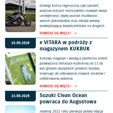
Dobiegł końca tegoroczny cykl szkoleń,
podczas których motocykliści rozwijali swoje
umiejętności, lepiej poznali możliwości
swoich jednośladów oraz zdobyli wiedzę
podwyższającą bezpieczeństwo na drogach.
DOWIEDZ SIĘ WIĘCEJ
e VITARA w podróży z
25.06.2026
magazynem KUKBUK
Kultowy magazyn i wiodąca platforma online
poświęcona tematyce kulinarnej od 13 lat
jest głosem wszystkich polskich foodies,
inspirując do odkrywania nowych smaków i
celebrowania jedzenia.
DOWIEDZ SIĘ WIĘCEJ
Suzuki Clean Ocean
23.06.2026
powraca do Augustowa
Jesienią 2022 roku pierwsza polska edycja