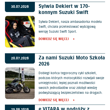
Sylwia Dekiert w 170-
30.07.2026
konnym Suzuki Swift
Sylwia Dekiert, nasza ambasadorka modelu
Swift, chciała przetestować wyścigową
wersję Suzuki Swift Sport.
DOWIEDZ SIĘ WIĘCEJ
Za nami Suzuki Moto Szkoła
20.07.2026
2026
Dobiegł końca tegoroczny cykl szkoleń,
podczas których motocykliści rozwijali swoje
umiejętności, lepiej poznali możliwości
swoich jednośladów oraz zdobyli wiedzę
podwyższającą bezpieczeństwo na drogach.
DOWIEDZ SIĘ WIĘCEJ
e VITARA w podróży z
25.06.2026