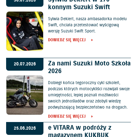
30.07.2026
konnym Suzuki Swift
Sylwia Dekiert, nasza ambasadorka modelu
Swift, chciała przetestować wyścigową
wersję Suzuki Swift Sport.
DOWIEDZ SIĘ WIĘCEJ
Za nami Suzuki Moto Szkoła
20.07.2026
2026
Dobiegł końca tegoroczny cykl szkoleń,
podczas których motocykliści rozwijali swoje
umiejętności, lepiej poznali możliwości
swoich jednośladów oraz zdobyli wiedzę
podwyższającą bezpieczeństwo na drogach.
DOWIEDZ SIĘ WIĘCEJ
e VITARA w podróży z
25.06.2026
magazynem KUKBUK