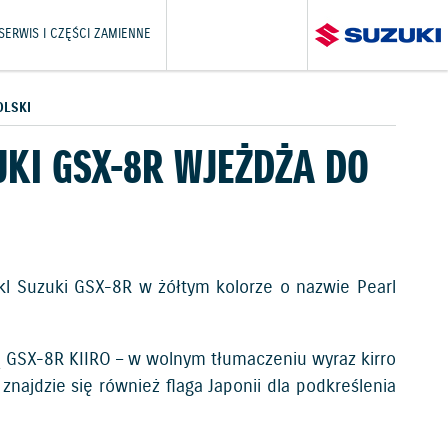
SERWIS I CZĘŚCI ZAMIENNE
OLSKI
UKI GSX-8R WJEŻDŻA DO
kl Suzuki GSX-8R w żółtym kolorze o nazwie Pearl
 GSX-8R KIIRO – w wolnym tłumaczeniu wyraz kirro
najdzie się również flaga Japonii dla podkreślenia