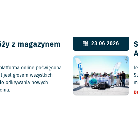
óży z magazynem
S
23.06.2026
platforma online poświęcona
Je
at jest głosem wszystkich
S
c do odkrywania nowych
mł
enia.
D