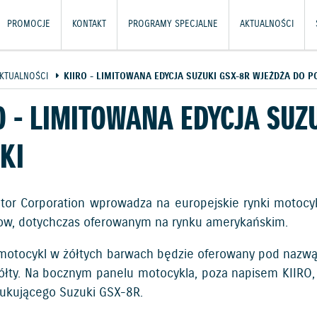
PROMOCJE
KONTAKT
PROGRAMY SPECJALNE
AKTUALNOŚCI
KTUALNOŚCI
KIIRO - LIMITOWANA EDYCJA SUZUKI GSX-8R WJEŻDŻA DO P
O - LIMITOWANA EDYCJA SUZ
KI
tor Corporation wprowadza na europejskie rynki motocy
llow, dotychczas oferowanym na rynku amerykańskim.
motocykl w żółtych barwach będzie oferowany pod nazwą
ółty. Na bocznym panelu motocykla, poza napisem KIIRO, z
dukującego Suzuki GSX-8R.