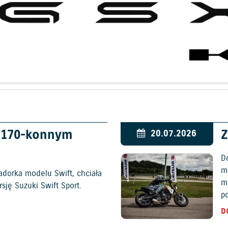
w 170-konnym
Z
20.07.2026
D
mo
adorka modelu Swift, chciała
m
ję Suzuki Swift Sport.
p
D