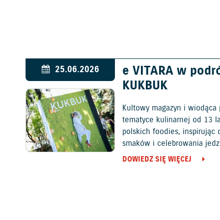
e VITARA w podr
25.06.2026
KUKBUK
Kultowy magazyn i wiodąca 
tematyce kulinarnej od 13 l
polskich foodies, inspirują
smaków i celebrowania jedz
DOWIEDZ SIĘ WIĘCEJ