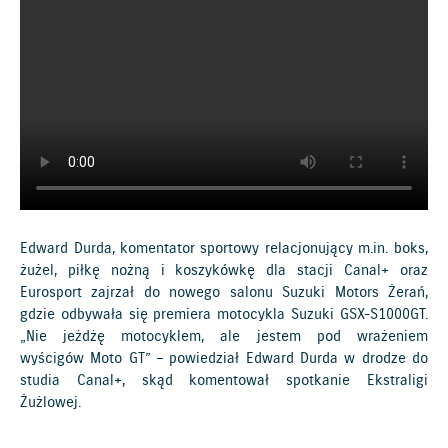
Edward Durda, komentator sportowy relacjonujący m.in. boks,
żużel, piłkę nożną i koszykówkę dla stacji Canal+ oraz
Eurosport zajrzał do nowego salonu Suzuki Motors Żerań,
gdzie odbywała się premiera motocykla Suzuki GSX-S1000GT.
„Nie jeżdżę motocyklem, ale jestem pod wrażeniem
wyścigów Moto GT” ­– powiedział Edward Durda w drodze do
studia Canal+, skąd komentował spotkanie Ekstraligi
Żużlowej.