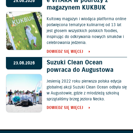
e VITARA w podróży z
25.06.2026
magazynem KUKBUK
Kultowy magazyn i wiodąca platforma online
poświęcona tematyce kulinarnej od 13 lat
jest głosem wszystkich polskich foodies,
inspirując do odkrywania nowych smaków i
celebrowania jedzenia.
DOWIEDZ SIĘ WIĘCEJ
Suzuki Clean Ocean
23.06.2026
powraca do Augustowa
Jesienią 2022 roku pierwsza polska edycja
globalnej akcji Suzuki Clean Ocean odbyła się
w Augustowie, gdzie z młodzieżą szkolną
sprzątaliśmy brzeg jeziora Necko.
DOWIEDZ SIĘ WIĘCEJ