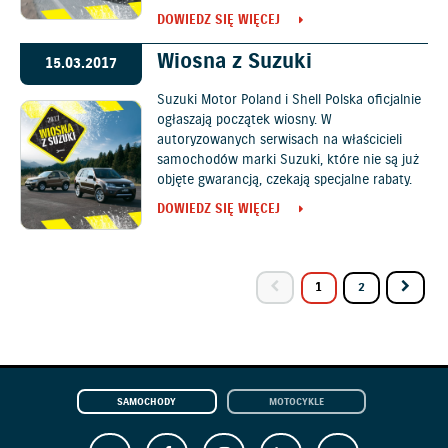
DOWIEDZ SIĘ WIĘCEJ
Wiosna z Suzuki
15.03.2017
Suzuki Motor Poland i Shell Polska oficjalnie
ogłaszają początek wiosny. W
autoryzowanych serwisach na właścicieli
samochodów marki Suzuki, które nie są już
objęte gwarancją, czekają specjalne rabaty.
DOWIEDZ SIĘ WIĘCEJ
1
2
SAMOCHODY
MOTOCYKLE