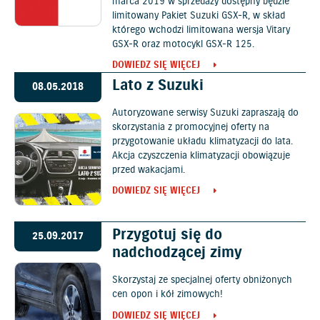
marca 2019 w sprzedaży dostępny będzie
limitowany Pakiet Suzuki GSX-R, w skład
którego wchodzi limitowana wersja Vitary
GSX-R oraz motocykl GSX-R 125.
DOWIEDZ SIĘ WIĘCEJ
Lato z Suzuki
08.05.2018
Autoryzowane serwisy Suzuki zapraszają do
skorzystania z promocyjnej oferty na
przygotowanie układu klimatyzacji do lata.
Akcja czyszczenia klimatyzacji obowiązuje
przed wakacjami.
DOWIEDZ SIĘ WIĘCEJ
Przygotuj się do
25.09.2017
nadchodzącej zimy
Skorzystaj ze specjalnej oferty obniżonych
cen opon i kół zimowych!
DOWIEDZ SIĘ WIĘCEJ