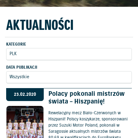
AKTUALNOŚCI
KATEGORIE
DATA PUBLIKACJI
Polacy pokonali mistrzów
23.02.2020
świata – Hiszpanię!
Rewelacyjny mecz Biało-Czerwonych w
Hiszpanii! Polscy koszykarze, sponsorowani
przez Suzuki Motor Poland, pokonali w
Saragossie aktualnych mistrzów świata
80:69 w kwalifikacjach do EuroBasketu