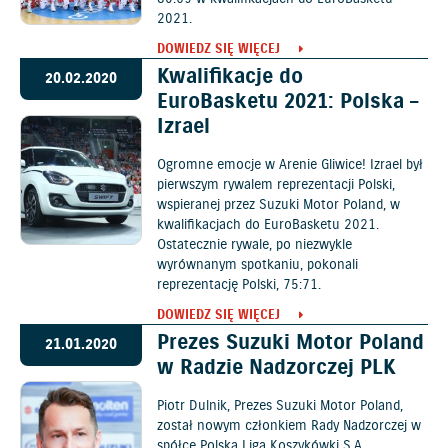
2021.
DOWIEDZ SIĘ WIĘCEJ
Kwalifikacje do
20.02.2020
EuroBasketu 2021: Polska –
Izrael
Ogromne emocje w Arenie Gliwice! Izrael był
pierwszym rywalem reprezentacji Polski,
wspieranej przez Suzuki Motor Poland, w
kwalifikacjach do EuroBasketu 2021.
Ostatecznie rywale, po niezwykle
wyrównanym spotkaniu, pokonali
reprezentację Polski, 75:71.
DOWIEDZ SIĘ WIĘCEJ
Prezes Suzuki Motor Poland
21.01.2020
w Radzie Nadzorczej PLK
Piotr Dulnik, Prezes Suzuki Motor Poland,
został nowym członkiem Rady Nadzorczej w
spółce Polska Liga Koszykówki S.A.