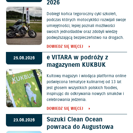
2026
Dobiegł końca tegoroczny cykl szkoleń,
podczas których motocykliści rozwijali swoje
umiejętności, lepiej poznali możliwości
swoich jednośladów oraz zdobyli wiedzę
podwyższającą bezpieczeństwo na drogach.
DOWIEDZ SIĘ WIĘCEJ
e VITARA w podróży z
25.06.2026
magazynem KUKBUK
Kultowy magazyn i wiodąca platforma online
poświęcona tematyce kulinarnej od 13 lat
jest głosem wszystkich polskich foodies,
inspirując do odkrywania nowych smaków i
celebrowania jedzenia.
DOWIEDZ SIĘ WIĘCEJ
Suzuki Clean Ocean
23.06.2026
powraca do Augustowa