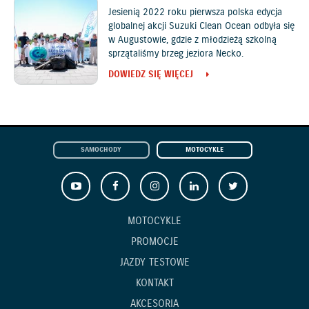
Jesienią 2022 roku pierwsza polska edycja
globalnej akcji Suzuki Clean Ocean odbyła się
w Augustowie, gdzie z młodzieżą szkolną
sprzątaliśmy brzeg jeziora Necko.
DOWIEDZ SIĘ WIĘCEJ
SAMOCHODY
MOTOCYKLE
MOTOCYKLE
PROMOCJE
JAZDY TESTOWE
KONTAKT
AKCESORIA