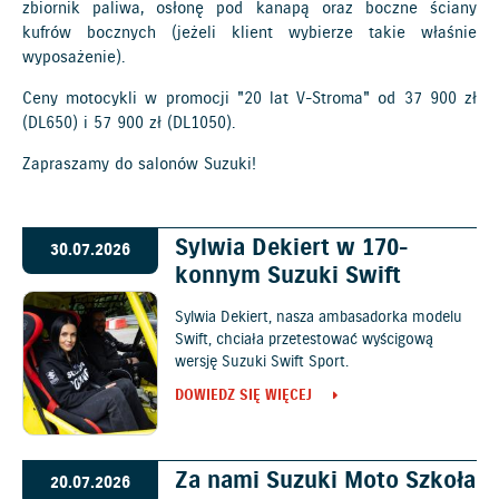
zbiornik paliwa, osłonę pod kanapą oraz boczne ściany
kufrów bocznych (jeżeli klient wybierze takie właśnie
wyposażenie).
Ceny motocykli w promocji "20 lat V-Stroma" od 37 900 zł
(DL650) i 57 900 zł (DL1050).
Zapraszamy do
salonów Suzuki
!
Sylwia Dekiert w 170-
30.07.2026
konnym Suzuki Swift
Sylwia Dekiert, nasza ambasadorka modelu
Swift, chciała przetestować wyścigową
wersję Suzuki Swift Sport.
DOWIEDZ SIĘ WIĘCEJ
Za nami Suzuki Moto Szkoła
20.07.2026