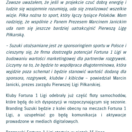
Zawsze uważałem, że jeśli w projekcie czuć dobrą energię i
ludzie się wzajemnie rozumieją, uda się zrealizować wszelkie
wizje. Piłka nożna to sport, który łączy tysiące Polaków. Mam
nadzieję, że wspólnie z Panem Prezesem Marcinem Janickim
uda nam się jeszcze bardziej uatrakcyjnić Pierwszą Ligę
Piłkarską.
- Suzuki utożsamiane jest ze sponsoringiem sportu w Polsce i
cieszymy się, że firma dostrzegła potencjał Fortuna 1 Ligi w
budowaniu wartości marketingowej dla partnerów rozgrywek.
Liczymy na to, że będzie to współpraca długoterminowa, która
wyjdzie poza schemat i będzie stanowić wartość dodaną dla
sponsora, rozgrywek, klubów i kibiców
– powiedział Marcin
Janicki, prezes zarządu Pierwszej Ligi Piłkarskiej.
Kluby Fortuna 1 Ligi odebrały już część floty samochodów,
które będą do ich dyspozycji w rozpoczynającym się sezonie.
Branding Suzuki będzie z kolei obecny na meczach Fortuna 1
Ligi, a uzupełniać go będą komunikacja i aktywacje
prowadzone w mediach digitalowych.