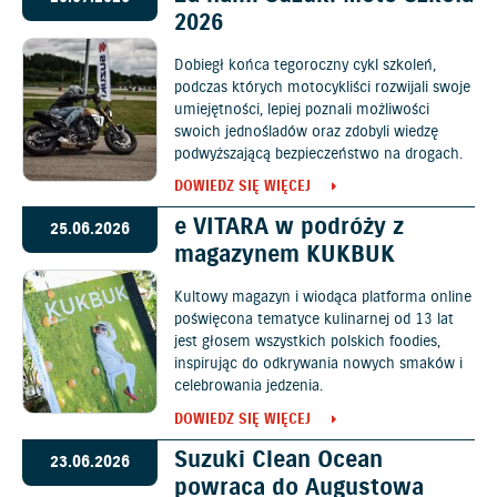
2026
Dobiegł końca tegoroczny cykl szkoleń,
podczas których motocykliści rozwijali swoje
umiejętności, lepiej poznali możliwości
swoich jednośladów oraz zdobyli wiedzę
podwyższającą bezpieczeństwo na drogach.
DOWIEDZ SIĘ WIĘCEJ
e VITARA w podróży z
25.06.2026
magazynem KUKBUK
Kultowy magazyn i wiodąca platforma online
poświęcona tematyce kulinarnej od 13 lat
jest głosem wszystkich polskich foodies,
inspirując do odkrywania nowych smaków i
celebrowania jedzenia.
DOWIEDZ SIĘ WIĘCEJ
Suzuki Clean Ocean
23.06.2026
powraca do Augustowa