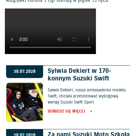
Rozgrywki Fortuna 1 Ligi startują w piątek 15 lipca.
Sylwia Dekiert w 170-
30.07.2026
konnym Suzuki Swift
Sylwia Dekiert, nasza ambasadorka modelu
Swift, chciała przetestować wyścigową
wersję Suzuki Swift Sport.
DOWIEDZ SIĘ WIĘCEJ
Za nami Suzuki Moto Szkoła
20.07.2026