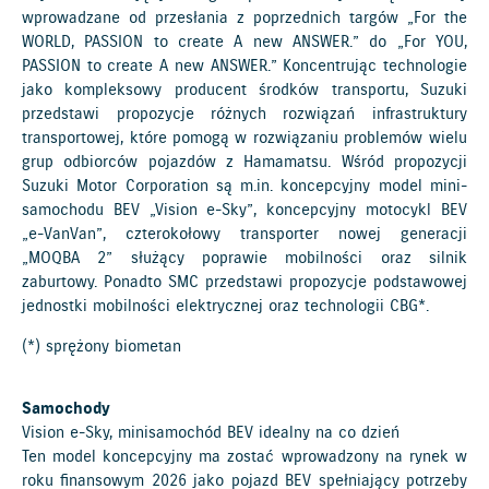
wprowadzane od przesłania z poprzednich targów „For the
WORLD, PASSION to create A new ANSWER.” do „For YOU,
PASSION to create A new ANSWER.” Koncentrując technologie
jako kompleksowy producent środków transportu, Suzuki
przedstawi propozycje różnych rozwiązań infrastruktury
transportowej, które pomogą w rozwiązaniu problemów wielu
grup odbiorców pojazdów z Hamamatsu. Wśród propozycji
Suzuki Motor Corporation są m.in. koncepcyjny model mini-
samochodu BEV „Vision e-Sky”, koncepcyjny motocykl BEV
„e-VanVan”, czterokołowy transporter nowej generacji
„MOQBA 2” służący poprawie mobilności oraz silnik
zaburtowy. Ponadto SMC przedstawi propozycje podstawowej
jednostki mobilności elektrycznej oraz technologii CBG*.
(*) sprężony biometan
Samochody
Vision e-Sky, minisamochód BEV idealny na co dzień
Ten model koncepcyjny ma zostać wprowadzony na rynek w
roku finansowym 2026 jako pojazd BEV spełniający potrzeby