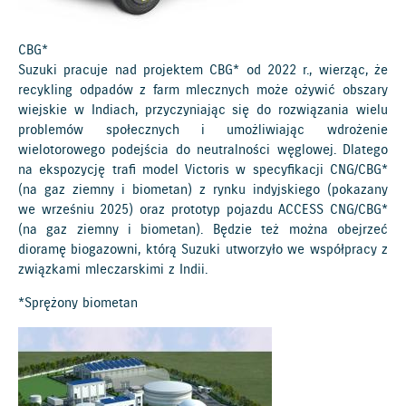
CBG*
Suzuki pracuje nad projektem CBG* od 2022 r., wierząc, że
recykling odpadów z farm mlecznych może ożywić obszary
wiejskie w Indiach, przyczyniając się do rozwiązania wielu
problemów społecznych i umożliwiając wdrożenie
wielotorowego podejścia do neutralności węglowej. Dlatego
na ekspozycję trafi model Victoris w specyfikacji CNG/CBG*
(na gaz ziemny i biometan) z rynku indyjskiego (pokazany
we wrześniu 2025) oraz prototyp pojazdu ACCESS CNG/CBG*
(na gaz ziemny i biometan). Będzie też można obejrzeć
dioramę biogazowni, którą Suzuki utworzyło we współpracy z
związkami mleczarskimi z Indii.
*Sprężony biometan