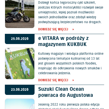
Dobiegł końca tegoroczny cykl szkoleń,
podczas których motocykliści rozwijali swoje
umiejętności, lepiej poznali możliwości
swoich jednośladów oraz zdobyli wiedzę
podwyższającą bezpieczeństwo na drogach.
DOWIEDZ SIĘ WIĘCEJ
e VITARA w podróży z
25.06.2026
magazynem KUKBUK
Kultowy magazyn i wiodąca platforma online
poświęcona tematyce kulinarnej od 13 lat
jest głosem wszystkich polskich foodies,
inspirując do odkrywania nowych smaków i
celebrowania jedzenia.
DOWIEDZ SIĘ WIĘCEJ
Suzuki Clean Ocean
23.06.2026
powraca do Augustowa
Jesienią 2022 roku pierwsza polska edycja