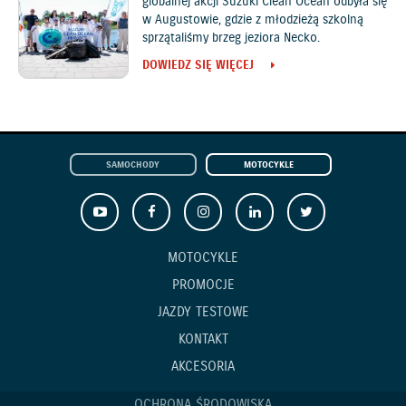
globalnej akcji Suzuki Clean Ocean odbyła się
w Augustowie, gdzie z młodzieżą szkolną
sprzątaliśmy brzeg jeziora Necko.
DOWIEDZ SIĘ WIĘCEJ
SAMOCHODY
MOTOCYKLE
MOTOCYKLE
PROMOCJE
JAZDY TESTOWE
KONTAKT
AKCESORIA
OCHRONA ŚRODOWISKA