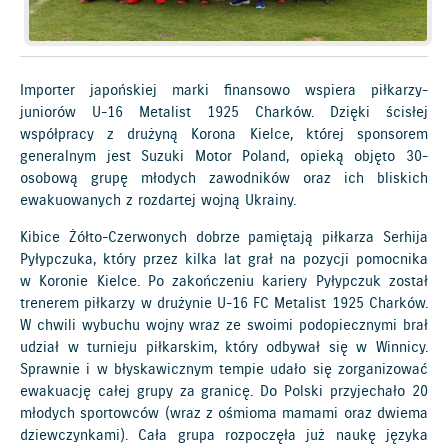
Importer japońskiej marki finansowo wspiera piłkarzy-
juniorów U-16 Metalist 1925 Charków. Dzięki ścisłej
współpracy z drużyną Korona Kielce, której sponsorem
generalnym jest Suzuki Motor Poland, opieką objęto 30-
osobową grupę młodych zawodników oraz ich bliskich
ewakuowanych z rozdartej wojną Ukrainy.
Kibice Żółto-Czerwonych dobrze pamiętają piłkarza Serhija
Pyłypczuka, który przez kilka lat grał na pozycji pomocnika
w Koronie Kielce. Po zakończeniu kariery Pyłypczuk został
trenerem piłkarzy w drużynie U-16 FC Metalist 1925 Charków.
W chwili wybuchu wojny wraz ze swoimi podopiecznymi brał
udział w turnieju piłkarskim, który odbywał się w Winnicy.
Sprawnie i w błyskawicznym tempie udało się zorganizować
ewakuację całej grupy za granicę. Do Polski przyjechało 20
młodych sportowców (wraz z ośmioma mamami oraz dwiema
dziewczynkami). Cała grupa rozpoczęła już naukę języka