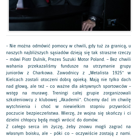
- Nie można odmówić pomocy w chwili, gdy tuż za granicą, u
naszych najbliższych sąsiadów dzieją się tak straszne rzeczy
– mówi Piotr Dulnik, Prezes Suzuki Motor Poland. – Bez chwili
wahania przekazaliśmy fundusze na utrzymanie grupy
juniorów z Charkowa. Zawodnicy z „Metalista 1925” w
Kielcach zostali otoczeni dobrą opieką. Mają nie tylko dach
nad głową, ale też – co ważne dla aktywnych sportowców –
wstęp na murawę. Treningi całej grupie zorganizowali
szkoleniowcy z klubowej „Akademii”. Chcemy dać im chwilę
wytchnienia i choć w niewielkim stopniu przywrócić
poczucie bezpieczeństwa. Wierzę, że wojna się skończy i ci
dzielni chłopcy będą mogli wrócić do domów.
Z całego serca im życzę, żeby znowu mogli zagrać na
własnym boisku, ale - póki co – oczywiście zostają z nami.