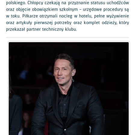
polskiego. Chłopcy czekają na przyznanie statusu uchodźców
oraz objęcie obowiązkiem szkolnym – urzędowe procedury są
w toku. Piłkarze otrzymali nocleg w hotelu, pełne wyżywienie
oraz artykuły pierwszej potrzeby oraz komplet odzieży, który
przekazał partner techniczny klubu.