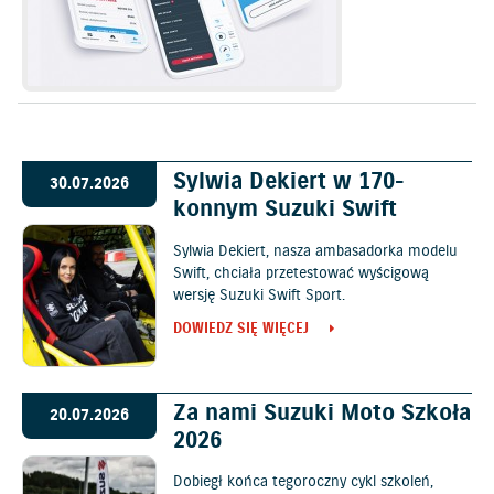
Sylwia Dekiert w 170-
30.07.2026
konnym Suzuki Swift
Sylwia Dekiert, nasza ambasadorka modelu
Swift, chciała przetestować wyścigową
wersję Suzuki Swift Sport.
DOWIEDZ SIĘ WIĘCEJ
Za nami Suzuki Moto Szkoła
20.07.2026
2026
Dobiegł końca tegoroczny cykl szkoleń,