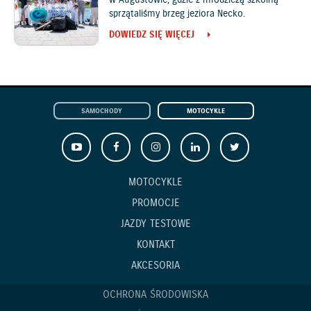
w Augustowie, gdzie z młodzieżą szkolną
sprzątaliśmy brzeg jeziora Necko.
DOWIEDZ SIĘ WIĘCEJ
SAMOCHODY
MOTOCYKLE
MOTOCYKLE
PROMOCJE
JAZDY TESTOWE
KONTAKT
AKCESORIA
OCHRONA ŚRODOWISKA