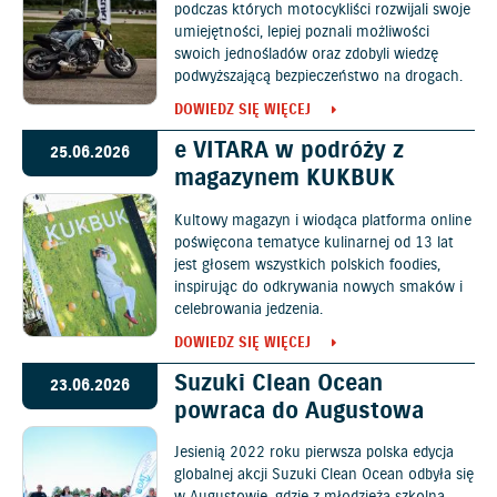
podczas których motocykliści rozwijali swoje
umiejętności, lepiej poznali możliwości
swoich jednośladów oraz zdobyli wiedzę
podwyższającą bezpieczeństwo na drogach.
DOWIEDZ SIĘ WIĘCEJ
e VITARA w podróży z
25.06.2026
magazynem KUKBUK
Kultowy magazyn i wiodąca platforma online
poświęcona tematyce kulinarnej od 13 lat
jest głosem wszystkich polskich foodies,
inspirując do odkrywania nowych smaków i
celebrowania jedzenia.
DOWIEDZ SIĘ WIĘCEJ
Suzuki Clean Ocean
23.06.2026
powraca do Augustowa
Jesienią 2022 roku pierwsza polska edycja
globalnej akcji Suzuki Clean Ocean odbyła się