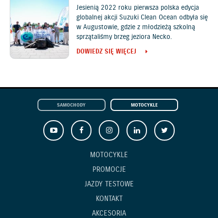
Jesienią 2022 roku pierwsza polska edycja
globalnej akcji Suzuki Clean Ocean odbyła się
w Augustowie, gdzie z młodzieżą szkolną
sprzątaliśmy brzeg jeziora Necko.
DOWIEDZ SIĘ WIĘCEJ
SAMOCHODY
MOTOCYKLE
MOTOCYKLE
PROMOCJE
JAZDY TESTOWE
KONTAKT
AKCESORIA