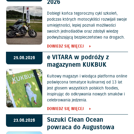
2026
Dobiegł końca tegoroczny cykl szkoleń,
podczas których motocykliści rozwijali swoje
umiejętności, lepiej poznali możliwości
swoich jednośladów oraz zdobyli wiedzę
podwyższającą bezpieczeństwo na drogach.
DOWIEDZ SIĘ WIĘCEJ
e VITARA w podróży z
25.06.2026
magazynem KUKBUK
Kultowy magazyn i wiodąca platforma online
poświęcona tematyce kulinarnej od 13 lat
jest głosem wszystkich polskich foodies,
inspirując do odkrywania nowych smaków i
celebrowania jedzenia.
DOWIEDZ SIĘ WIĘCEJ
Suzuki Clean Ocean
23.06.2026
powraca do Augustowa