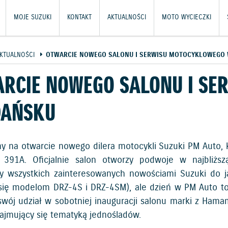
MOJE SUZUKI
KONTAKT
AKTUALNOŚCI
MOTO WYCIECZKI
KTUALNOŚCI
OTWARCIE NOWEGO SALONU I SERWISU MOTOCYKLOWEGO
RCIE NOWEGO SALONU I S
DAŃSKU
y na otwarcie nowego dilera motocykli Suzuki PM Auto, 
j 391A. Oficjalnie salon otworzy podwoje w najbliż
 wszystkich zainteresowanych nowościami Suzuki do 
 się modelom DRZ-4S i DRZ-4SM), ale dzień w PM Auto t
swój udział w sobotniej inauguracji salonu marki z Hamam
zajmujący się tematyką jednośladów.