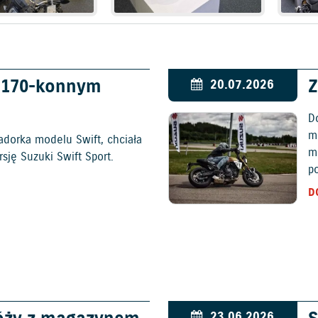
w 170-konnym
Z
20.07.2026
D
mo
adorka modelu Swift, chciała
m
ję Suzuki Swift Sport.
p
D
23.06.2026