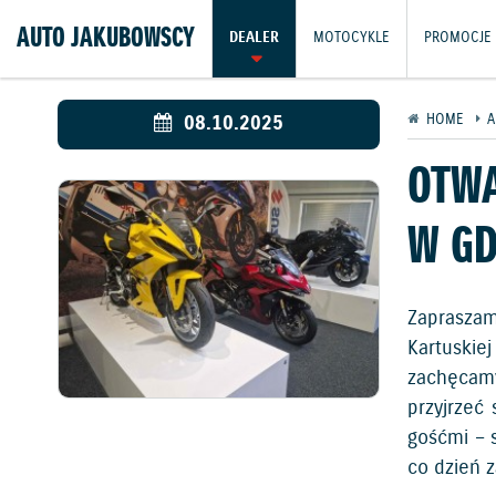
AUTO JAKUBOWSCY
DEALER
MOTOCYKLE
PROMOCJE
08.10.2025
HOME
A
OTWA
W G
Zapraszam
Kartuskie
zachęcamy
przyjrzeć
gośćmi – 
co dzień 