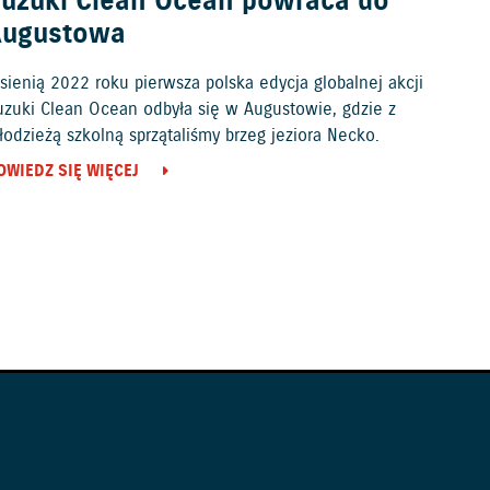
uzuki Clean Ocean powraca do
Augustowa
sienią 2022 roku pierwsza polska edycja globalnej akcji
uzuki Clean Ocean odbyła się w Augustowie, gdzie z
odzieżą szkolną sprzątaliśmy brzeg jeziora Necko.
OWIEDZ SIĘ WIĘCEJ