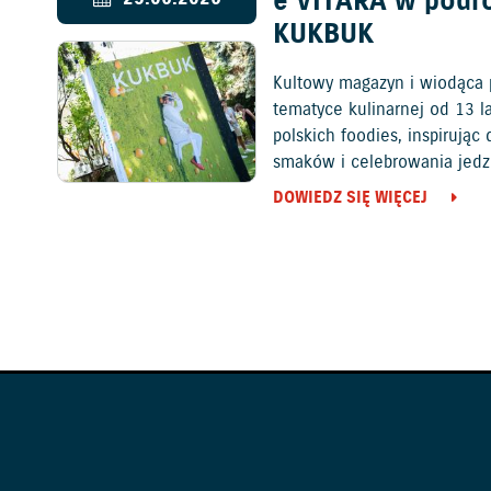
e VITARA w podr
KUKBUK
Kultowy magazyn i wiodąca 
tematyce kulinarnej od 13 l
polskich foodies, inspirują
smaków i celebrowania jedz
DOWIEDZ SIĘ WIĘCEJ