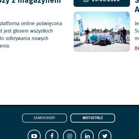
óży z magazynem
S
platforma online poświęcona
Je
at jest głosem wszystkich
S
c do odkrywania nowych
mł
enia.
D
SAMOCHODY
MOTOCYKLE