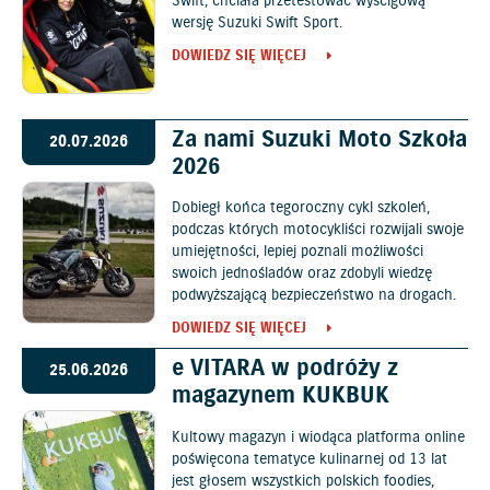
Swift, chciała przetestować wyścigową
wersję Suzuki Swift Sport.
DOWIEDZ SIĘ WIĘCEJ
Za nami Suzuki Moto Szkoła
20.07.2026
2026
Dobiegł końca tegoroczny cykl szkoleń,
podczas których motocykliści rozwijali swoje
umiejętności, lepiej poznali możliwości
swoich jednośladów oraz zdobyli wiedzę
podwyższającą bezpieczeństwo na drogach.
DOWIEDZ SIĘ WIĘCEJ
e VITARA w podróży z
25.06.2026
magazynem KUKBUK
Kultowy magazyn i wiodąca platforma online
poświęcona tematyce kulinarnej od 13 lat
jest głosem wszystkich polskich foodies,