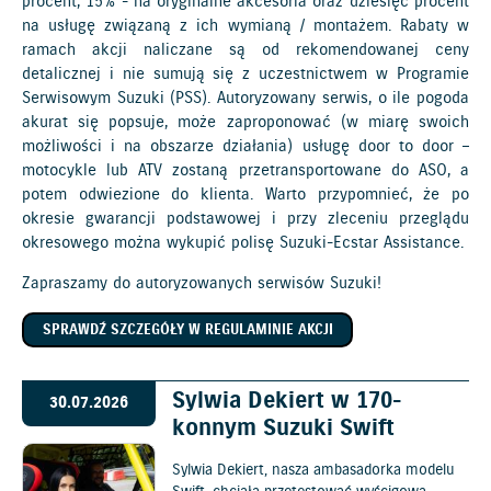
procent, 15% - na oryginalne akcesoria oraz dziesięć procent
na usługę związaną z ich wymianą / montażem. Rabaty w
ramach akcji naliczane są od rekomendowanej ceny
detalicznej i nie sumują się z uczestnictwem w Programie
Serwisowym Suzuki (PSS). Autoryzowany serwis, o ile pogoda
akurat się popsuje, może zaproponować (w miarę swoich
możliwości i na obszarze działania) usługę door to door –
motocykle lub ATV zostaną przetransportowane do ASO, a
potem odwiezione do klienta. Warto przypomnieć, że po
okresie gwarancji podstawowej i przy zleceniu przeglądu
okresowego można wykupić polisę Suzuki-Ecstar Assistance.
Zapraszamy do autoryzowanych
serwisów Suzuki
!
SPRAWDŹ SZCZEGÓŁY W REGULAMINIE AKCJI
Sylwia Dekiert w 170-
30.07.2026
konnym Suzuki Swift
Sylwia Dekiert, nasza ambasadorka modelu