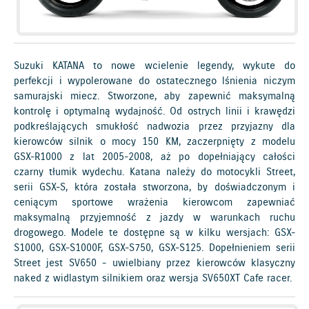
Suzuki KATANA to nowe wcielenie legendy, wykute do
perfekcji i wypolerowane do ostatecznego lśnienia niczym
samurajski miecz. Stworzone, aby zapewnić maksymalną
kontrolę i optymalną wydajność. Od ostrych linii i krawędzi
podkreślających smukłość nadwozia przez przyjazny dla
kierowców silnik o mocy 150 KM, zaczerpnięty z modelu
GSX-R1000 z lat 2005-2008, aż po dopełniający całości
czarny tłumik wydechu. Katana należy do motocykli Street,
serii GSX-S, która została stworzona, by doświadczonym i
ceniącym sportowe wrażenia kierowcom zapewniać
maksymalną przyjemność z jazdy w warunkach ruchu
drogowego. Modele te dostępne są w kilku wersjach: GSX-
S1000, GSX-S1000F, GSX-S750, GSX-S125. Dopełnieniem serii
Street jest SV650 - uwielbiany przez kierowców klasyczny
naked z widlastym silnikiem oraz wersja SV650XT Cafe racer.