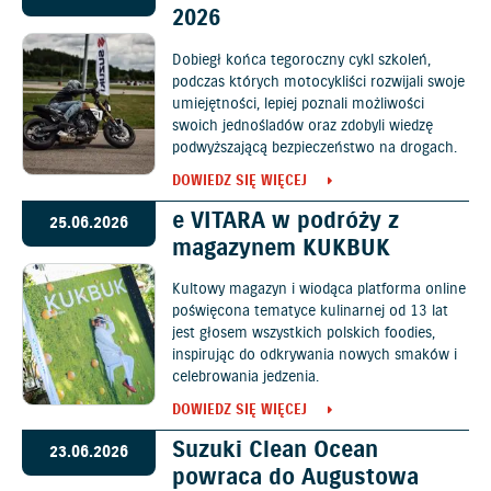
2026
Dobiegł końca tegoroczny cykl szkoleń,
podczas których motocykliści rozwijali swoje
umiejętności, lepiej poznali możliwości
swoich jednośladów oraz zdobyli wiedzę
podwyższającą bezpieczeństwo na drogach.
DOWIEDZ SIĘ WIĘCEJ
e VITARA w podróży z
25.06.2026
magazynem KUKBUK
Kultowy magazyn i wiodąca platforma online
poświęcona tematyce kulinarnej od 13 lat
jest głosem wszystkich polskich foodies,
inspirując do odkrywania nowych smaków i
celebrowania jedzenia.
DOWIEDZ SIĘ WIĘCEJ
Suzuki Clean Ocean
23.06.2026
powraca do Augustowa