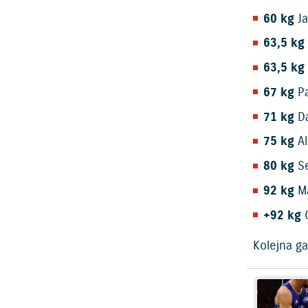
60 kg
Ja
63,5 kg
63,5 kg
67 kg
Pa
71 kg
Da
75 kg
Al
80 kg
Se
92 kg
Ma
+92 kg
O
Kolejna ga