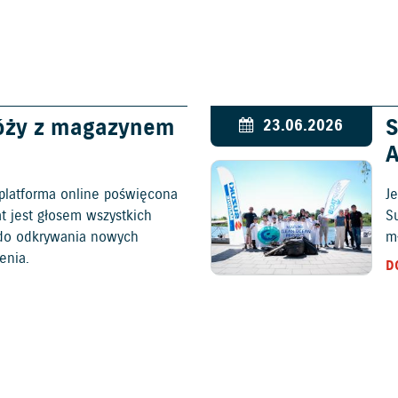
óży z magazynem
S
23.06.2026
platforma online poświęcona
Je
at jest głosem wszystkich
S
c do odkrywania nowych
mł
enia.
D