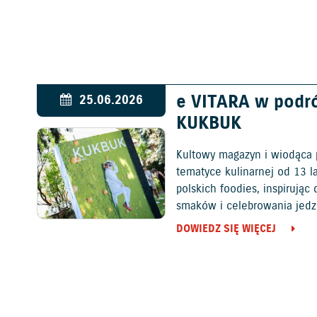
e VITARA w podr
25.06.2026
KUKBUK
Kultowy magazyn i wiodąca 
tematyce kulinarnej od 13 l
polskich foodies, inspirują
smaków i celebrowania jedz
DOWIEDZ SIĘ WIĘCEJ