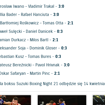
rosław Iwano – Vladimir Trakal -
3:0
Ilia Bader – Rafael Hanciuta -
3:0
Bartłomiej Rośkowicz – Tomas Otta -
2:1
weł Sulęcki – Daniel Danicek -
0:3
mian Durkacz – Milos Bartl -
2:1
eksander Soja – Dominik Gloser -
0:3
bastian Kusz – Tomas Bures -
0:3
teusz Bereźnicki – Pavol Hrivnak -
3:0
skar Safaryan – Martin Pinc -
2:1
la boksu Suzuki Boxing Night 21 odbędzie się 14 kwietnia