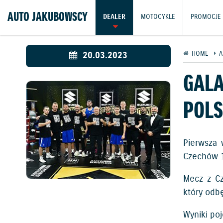
AUTO JAKUBOWSCY
DEALER
MOTOCYKLE
PROMOCJE
20.03.2023
HOME
A
GALA
POLS
Pierwsza 
Czechów 1
Mecz z Cz
który odb
Wyniki po