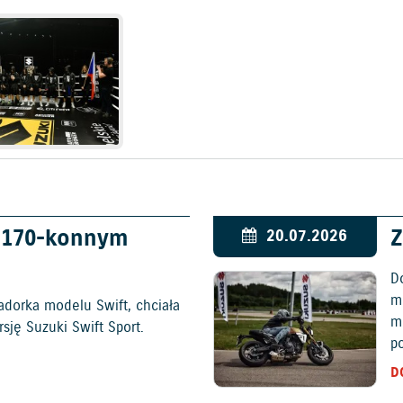
w 170-konnym
Z
20.07.2026
D
mo
adorka modelu Swift, chciała
m
ję Suzuki Swift Sport.
p
D