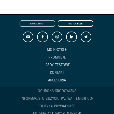
SAMOCHODY
MOTOCYKLE
MOTOCYKLE
PROMOCJE
JAZDY TESTOWE
KONTAKT
AKCESORIA
OCHRONA ŚRODOWISKA
INFORMACJE O ZUŻYCIU PALIWA I EMISJI CO
2
POLITYKA PRYWATNOŚCI
EU DATA ACT (AKT O DANYCH)