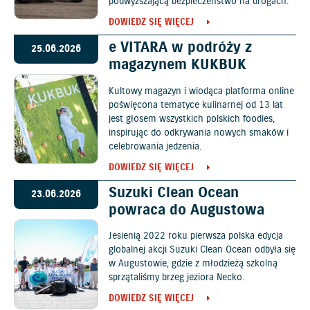
podwyższającą bezpieczeństwo na drogach.
DOWIEDZ SIĘ WIĘCEJ
e VITARA w podróży z
25.06.2026
magazynem KUKBUK
Kultowy magazyn i wiodąca platforma online
poświęcona tematyce kulinarnej od 13 lat
jest głosem wszystkich polskich foodies,
inspirując do odkrywania nowych smaków i
celebrowania jedzenia.
DOWIEDZ SIĘ WIĘCEJ
Suzuki Clean Ocean
23.06.2026
powraca do Augustowa
Jesienią 2022 roku pierwsza polska edycja
globalnej akcji Suzuki Clean Ocean odbyła się
w Augustowie, gdzie z młodzieżą szkolną
sprzątaliśmy brzeg jeziora Necko.
DOWIEDZ SIĘ WIĘCEJ