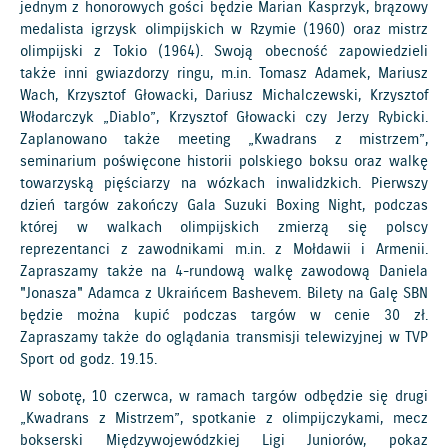
jednym z honorowych gości będzie Marian Kasprzyk, brązowy
medalista igrzysk olimpijskich w Rzymie (1960) oraz mistrz
olimpijski z Tokio (1964). Swoją obecność zapowiedzieli
także inni gwiazdorzy ringu, m.in. Tomasz Adamek, Mariusz
Wach, Krzysztof Głowacki, Dariusz Michalczewski, Krzysztof
Włodarczyk „Diablo”, Krzysztof Głowacki czy Jerzy Rybicki.
Zaplanowano także meeting „Kwadrans z mistrzem”,
seminarium poświęcone historii polskiego boksu oraz walkę
towarzyską pięściarzy na wózkach inwalidzkich. Pierwszy
dzień targów zakończy Gala Suzuki Boxing Night, podczas
której w walkach olimpijskich zmierzą się polscy
reprezentanci z zawodnikami m.in. z Mołdawii i Armenii.
Zapraszamy także na 4-rundową walkę zawodową Daniela
"Jonasza" Adamca z Ukraińcem Bashevem. Bilety na Galę SBN
będzie można kupić podczas targów w cenie 30 zł.
Zapraszamy także do oglądania transmisji telewizyjnej w TVP
Sport od godz. 19.15.
W sobotę, 10 czerwca, w ramach targów odbędzie się drugi
„Kwadrans z Mistrzem”, spotkanie z olimpijczykami, mecz
bokserski Międzywojewódzkiej Ligi Juniorów, pokaz