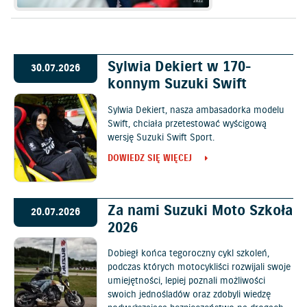
Sylwia Dekiert w 170-
30.07.2026
konnym Suzuki Swift
Sylwia Dekiert, nasza ambasadorka modelu
Swift, chciała przetestować wyścigową
wersję Suzuki Swift Sport.
DOWIEDZ SIĘ WIĘCEJ
Za nami Suzuki Moto Szkoła
20.07.2026
2026
Dobiegł końca tegoroczny cykl szkoleń,
podczas których motocykliści rozwijali swoje
umiejętności, lepiej poznali możliwości
swoich jednośladów oraz zdobyli wiedzę