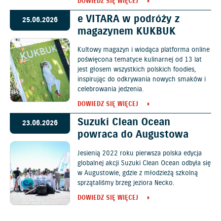
DOWIEDZ SIĘ WIĘCEJ
e VITARA w podróży z
25.06.2026
magazynem KUKBUK
Kultowy magazyn i wiodąca platforma online
poświęcona tematyce kulinarnej od 13 lat
jest głosem wszystkich polskich foodies,
inspirując do odkrywania nowych smaków i
celebrowania jedzenia.
DOWIEDZ SIĘ WIĘCEJ
Suzuki Clean Ocean
23.06.2026
powraca do Augustowa
Jesienią 2022 roku pierwsza polska edycja
globalnej akcji Suzuki Clean Ocean odbyła się
w Augustowie, gdzie z młodzieżą szkolną
sprzątaliśmy brzeg jeziora Necko.
DOWIEDZ SIĘ WIĘCEJ