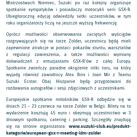
Mistrzostwach Niemiec, Suzuki po raz kolejny organizuje
spotkanie sympatyków i posiadaczy motocykli serii GSX-R.
Ubiegłoroczną edycję odwiedziły setki uczestników, w tym
roku organizatorzy liczą na jeszcze wyższą frekwencję.
Oprócz możliwości obserwowania zaciętych wyścigów
rozgrywających się na torze Zolder, uczestnicy będą mieli
zapewnione atrakcje w postaci pokazów stuntu, warsztatów
z regulacji zawieszenia, a także możliwości wymiany
doświadczeń z entuzjastami GSX-R’ów z całej Europy.
Spotkanie zwieńczy paradne okrążenie nitki toru, na który
wyjadą również zawodnicy Alex Rins i Joan Mir z Teamu
Suzuki Ecstar. Obaj Hiszpanie będą przygotowani do
rozdawania autografów i sesji zdjęciowych z uczestnikami.
Europejskie spotkanie miłośników GSX-R odbędzie się w
dniach 21 – 23 czerwca na torze Zolder w Belgii. Bilety na to
wydarzenie kosztują 45 euro i obejmują uczestnictwo w 3
dniowym spotkaniu, catering i parking. Szczegóły znajdują
się na stronie organizatora:
www.suzuki-club.eu/produkt-
kategorie/european-gsx-r-meeting-idm-zolder