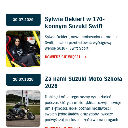
Sylwia Dekiert w 170-
30.07.2026
konnym Suzuki Swift
Sylwia Dekiert, nasza ambasadorka modelu
Swift, chciała przetestować wyścigową
wersję Suzuki Swift Sport.
DOWIEDZ SIĘ WIĘCEJ
Za nami Suzuki Moto Szkoła
20.07.2026
2026
Dobiegł końca tegoroczny cykl szkoleń,
podczas których motocykliści rozwijali swoje
umiejętności, lepiej poznali możliwości
swoich jednośladów oraz zdobyli wiedzę
podwyższającą bezpieczeństwo na drogach.