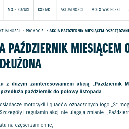
MOJE SUZUKI
KONTAKT
AKTUALNOŚCI
MOTO WYCIECZKI
KTUALNOŚCI
PROMOCJE
AKCJA PAŹDZIERNIK MIESIĄCEM OSZCZĘDZAN
A PAŹDZIERNIK MIESIĄCEM 
EDŁUŻONA
u z dużym zainteresowaniem akcją „Październik M
e przedłuża październik do połowy listopada.
osiadacze motocykli i quadów oznaczonych logo „S” mogą
 Szczegóły i regulamin akcji nie ulegają zmianie. „Paździ
atu na części zamienne,