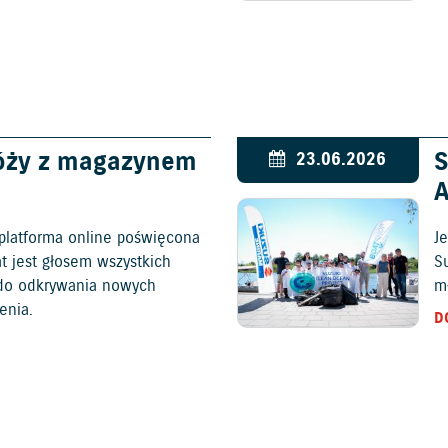
óży z magazynem
S
23.06.2026
platforma online poświęcona
Je
at jest głosem wszystkich
S
c do odkrywania nowych
mł
enia.
D