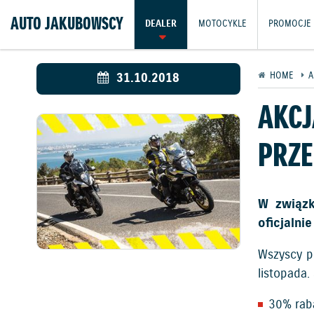
AUTO JAKUBOWSCY
DEALER
MOTOCYKLE
PROMOCJE
31.10.2018
HOME
A
AKCJ
PRZ
W związk
oficjalni
Wszyscy p
listopada.
30% rab