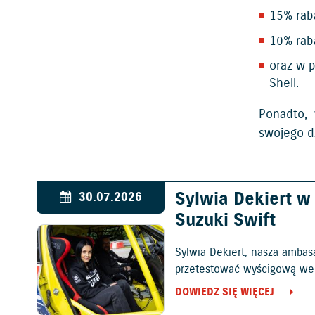
15% raba
10% rab
oraz w p
Shell.
Ponadto,
swojego dz
Sylwia Dekiert 
30.07.2026
Suzuki Swift
Sylwia Dekiert, nasza ambas
przetestować wyścigową wers
DOWIEDZ SIĘ WIĘCEJ