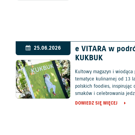
e VITARA w podr
25.06.2026
KUKBUK
Kultowy magazyn i wiodąca 
tematyce kulinarnej od 13 l
polskich foodies, inspirują
smaków i celebrowania jedz
DOWIEDZ SIĘ WIĘCEJ