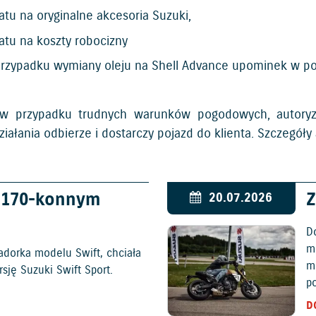
tu na oryginalne akcesoria Suzuki,
atu na koszty robocizny
rzypadku wymiany oleju na Shell Advance upominek w posta
 w przypadku trudnych warunków pogodowych, autoryz
iałania odbierze i dostarczy pojazd do klienta. Szczegóły 
w 170-konnym
Z
20.07.2026
D
mo
adorka modelu Swift, chciała
m
ję Suzuki Swift Sport.
p
D