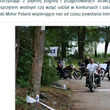
korzystając z pięknej pogody i przygotowanych atrakc
sprzętem wodnym czy wziąć udział w konkursach i zaba
uki Motor Poland wspierające nas od czasu powstania Intr