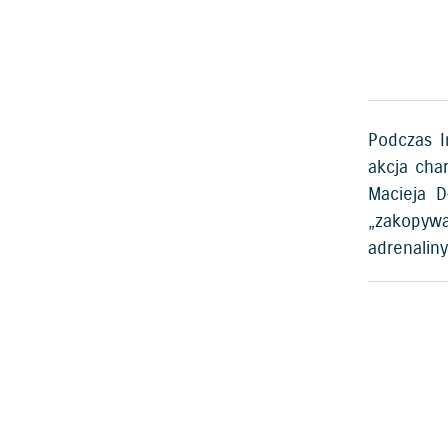
Podczas I
akcja cha
Macieja D
„zakopywa
adrenaliny