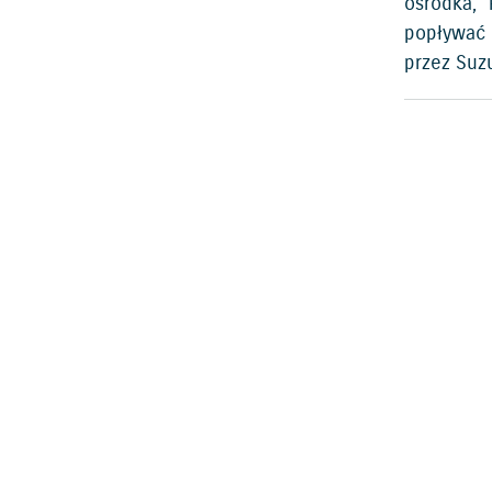
ośrodka, 
popływać 
przez Suz