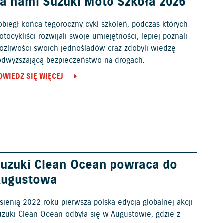
a nami Suzuki Moto Szkoła 2026
obiegł końca tegoroczny cykl szkoleń, podczas których
tocykliści rozwijali swoje umiejętności, lepiej poznali
ożliwości swoich jednośladów oraz zdobyli wiedzę
odwyższającą bezpieczeństwo na drogach.
OWIEDZ SIĘ WIĘCEJ
uzuki Clean Ocean powraca do
Augustowa
sienią 2022 roku pierwsza polska edycja globalnej akcji
uzuki Clean Ocean odbyła się w Augustowie, gdzie z