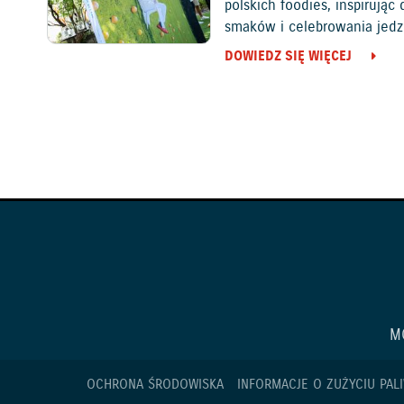
polskich foodies, inspirują
smaków i celebrowania jedz
DOWIEDZ SIĘ WIĘCEJ
M
OCHRONA ŚRODOWISKA
INFORMACJE O ZUŻYCIU PALI