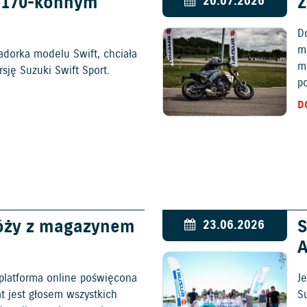
w 170-konnym
Z
20.07.2026
D
mo
adorka modelu Swift, chciała
m
ję Suzuki Swift Sport.
p
D
óży z magazynem
S
23.06.2026
platforma online poświęcona
Je
at jest głosem wszystkich
S