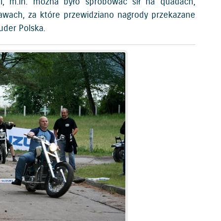
ji, m.in. można było spróbować sił na quadach,
wach, za które przewidziano nagrody przekazane
uder Polska.