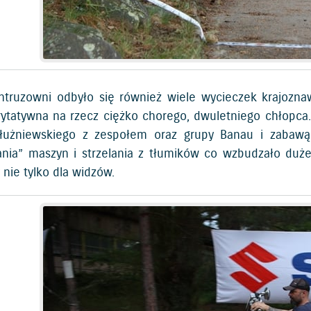
ntruzowni odbyło się również wiele wycieczek krajozna
rytatywna na rzecz ciężko chorego, dwuletniego chłopc
łużniewskiego z zespołem oraz grupy Banau i zabawą
nia” maszyn i strzelania z tłumików co wzbudzało duż
 nie tylko dla widzów.