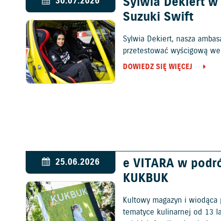
Sylwia Dekiert 
30.07.2026
Suzuki Swift
Sylwia Dekiert, nasza ambas
przetestować wyścigową wers
DOWIEDZ SIĘ WIĘCEJ
e VITARA w podr
25.06.2026
KUKBUK
Kultowy magazyn i wiodąca 
tematyce kulinarnej od 13 l