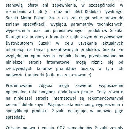
stanowią oferty ani zapewnienia, w szczególności w
rozumieniu art. 66 § 1 oraz art. 5561 Kodeksu cywilnego.
Suzuki Motor Poland Sp. z o.o. zastrzega sobie prawo do
zmiany specyfikacji, wyglądu, parametrów technicznych,
wyposażenia oraz cen przedstawionych produktów Suzuki.
Dlatego też prosimy o kontakt z najbliższym Autoryzowanym
Dystrybutorem Suzuki w celu uzyskania aktualnych
informacji na temat prezentowanych produktów Suzuki. Ze
względu na ograniczenia techniki kolory przedstawione na
niniejszej stronie internetowej mogą różnić się od
rzeczywistych kolorów produktów Suzuki, w tym ich
nadwozia i tapicerki (o ile ma zastosowanie).
Prezentowane zdjęcia mogą zawierać wyposażenie
opcjonalne (akcesoryjne), dodatkowo płatne. Ceny zawarte
na niniejszej stronie internetowej są rekomendowanymi
cenami detalicznymi. Wiążące ustalenie ceny, wyposażenia i
specyfikacji produktu Suzuki następuje w umowie jego
sprzedaży.
Zużycie paliwa i emisja CO2 samochodów Suzuki zostały