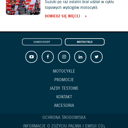
Suzuki po raz ostatni brał udział w cyklu
topowych wyścigów motocykli.
DOWIEDZ SIĘ WIĘCEJ
SAMOCHODY
MOTOCYKLE
MOTOCYKLE
PROMOCJE
JAZDY TESTOWE
KONTAKT
AKCESORIA
OCHRONA ŚRODOWISKA
INFORMACJE O ZUŻYCIU PALIWA I EMISJI CO
2