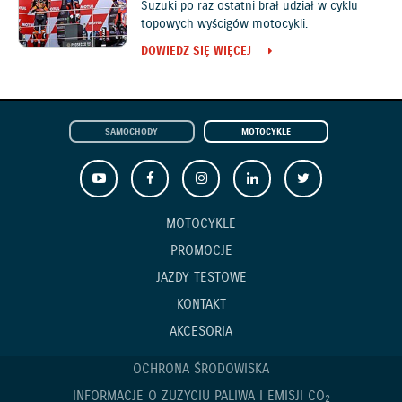
Suzuki po raz ostatni brał udział w cyklu
topowych wyścigów motocykli.
DOWIEDZ SIĘ WIĘCEJ
SAMOCHODY
MOTOCYKLE
MOTOCYKLE
PROMOCJE
JAZDY TESTOWE
KONTAKT
AKCESORIA
OCHRONA ŚRODOWISKA
INFORMACJE O ZUŻYCIU PALIWA I EMISJI CO
2