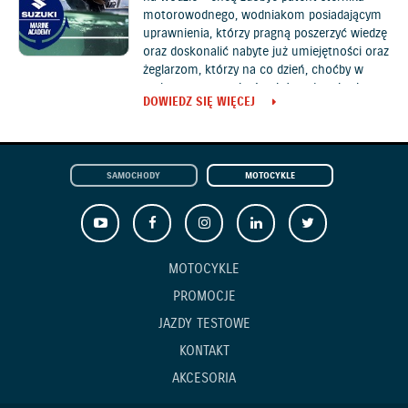
motorowodnego, wodniakom posiadającym
uprawnienia, którzy pragną poszerzyć wiedzę
oraz doskonalić nabyte już umiejętności oraz
żeglarzom, którzy na co dzień, choćby w
praktyce portowej, również posługują się
DOWIEDZ SIĘ WIĘCEJ
silnikami.
SAMOCHODY
MOTOCYKLE
MOTOCYKLE
PROMOCJE
JAZDY TESTOWE
KONTAKT
AKCESORIA