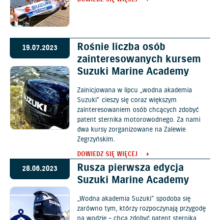
Rośnie liczba osób
19.07.2023
zainteresowanych kursem
Suzuki Marine Academy
Zainicjowana w lipcu „wodna akademia
Suzuki” cieszy się coraz większym
zainteresowaniem osób chcących zdobyć
patent sternika motorowodnego. Za nami
dwa kursy zorganizowane na Zalewie
Zegrzyńskim.
DOWIEDZ SIĘ WIĘCEJ
Rusza pierwsza edycja
28.06.2023
Suzuki Marine Academy
„Wodna akademia Suzuki” spodoba się
zarówno tym, którzy rozpoczynają przygodę
na wodzie – chcą zdobyć patent sternika