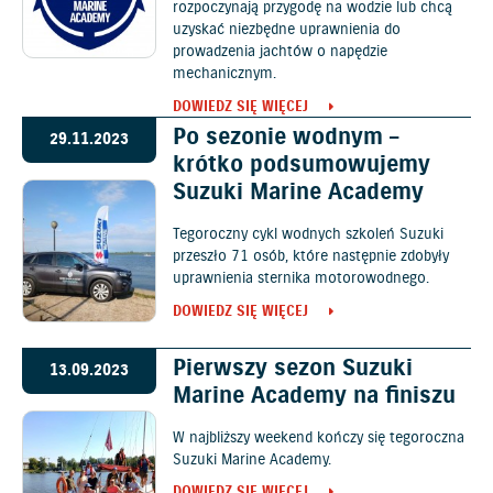
rozpoczynają przygodę na wodzie lub chcą
uzyskać niezbędne uprawnienia do
prowadzenia jachtów o napędzie
mechanicznym.
DOWIEDZ SIĘ WIĘCEJ
Po sezonie wodnym –
29.11.2023
krótko podsumowujemy
Suzuki Marine Academy
Tegoroczny cykl wodnych szkoleń Suzuki
przeszło 71 osób, które następnie zdobyły
uprawnienia sternika motorowodnego.
DOWIEDZ SIĘ WIĘCEJ
Pierwszy sezon Suzuki
13.09.2023
Marine Academy na finiszu
W najbliższy weekend kończy się tegoroczna
Suzuki Marine Academy.
DOWIEDZ SIĘ WIĘCEJ