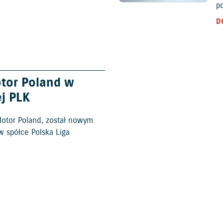
po
D
otor Poland w
j PLK
 Motor Poland, został nowym
w spółce Polska Liga