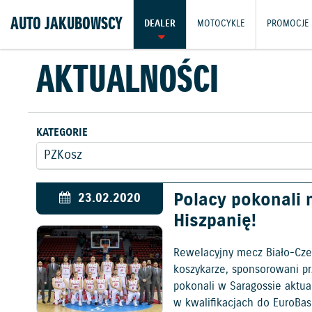
AUTO JAKUBOWSCY
DEALER
MOTOCYKLE
PROMOCJE
AKTUALNOŚCI
KATEGORIE
Polacy pokonali 
23.02.2020
Hiszpanię!
Rewelacyjny mecz Biało-Cze
koszykarze, sponsorowani pr
pokonali w Saragossie aktua
w kwalifikacjach do EuroBa