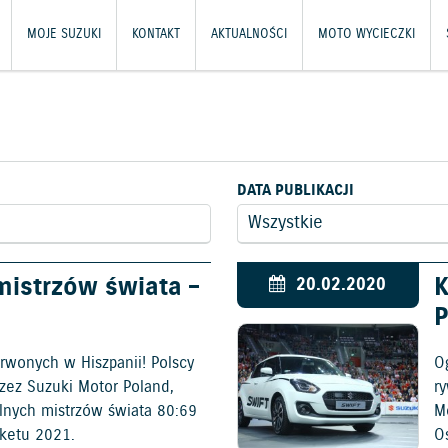
MOJE SUZUKI
KONTAKT
AKTUALNOŚCI
MOTO WYCIECZKI
DATA PUBLIKACJI
mistrzów świata –
K
20.02.2020
P
rwonych w Hiszpanii! Polscy
O
zez Suzuki Motor Poland,
ry
lnych mistrzów świata 80:69
M
sketu 2021.
O