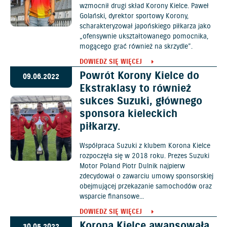
wzmocnił drugi skład Korony Kielce. Paweł
Golański, dyrektor sportowy Korony,
scharakteryzował japońskiego piłkarza jako
„ofensywnie ukształtowanego pomocnika,
mogącego grać również na skrzydle”.
DOWIEDZ SIĘ WIĘCEJ
Powrót Korony Kielce do
09.06.2022
Ekstraklasy to również
sukces Suzuki, głównego
sponsora kieleckich
piłkarzy.
Współpraca Suzuki z klubem Korona Kielce
rozpoczęła się w 2018 roku. Prezes Suzuki
Motor Poland Piotr Dulnik najpierw
zdecydował o zawarciu umowy sponsorskiej
obejmującej przekazanie samochodów oraz
wsparcie finansowe...
DOWIEDZ SIĘ WIĘCEJ
Korona Kielce awansowała