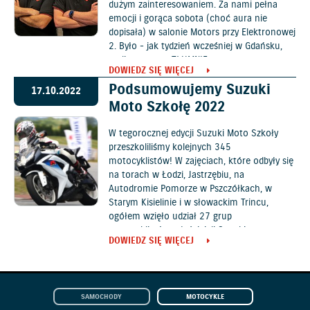
dużym zainteresowaniem. Za nami pełna
emocji i gorąca sobota (choć aura nie
dopisała) w salonie Motors przy Elektronowej
2. Było - jak tydzień wcześniej w Gdańsku,
czyli po prostu TŁUMNIE.
DOWIEDZ SIĘ WIĘCEJ
Podsumowujemy Suzuki
17.10.2022
Moto Szkołę 2022
W tegorocznej edycji Suzuki Moto Szkoły
przeszkoliliśmy kolejnych 345
motocyklistów! W zajęciach, które odbyły się
na torach w Łodzi, Jastrzębiu, na
Autodromie Pomorze w Pszczółkach, w
Starym Kisielinie i w słowackim Trincu,
ogółem wzięło udział 27 grup
motocyklistów-właścicieli Suzuki.
DOWIEDZ SIĘ WIĘCEJ
SAMOCHODY
MOTOCYKLE